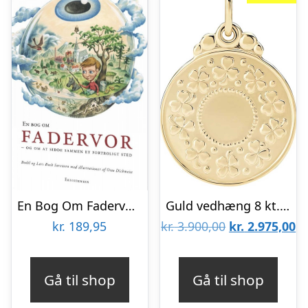
En Bog Om Fadervor – Lars Busk Sørensen – Bog
Guld vedhæng 8 kt. med blomsterranke og Fadervor
Den
D
kr.
189,95
kr.
3.900,00
kr.
2.975,00
oprindelige
ak
pris
pr
Gå til shop
Gå til shop
var:
er