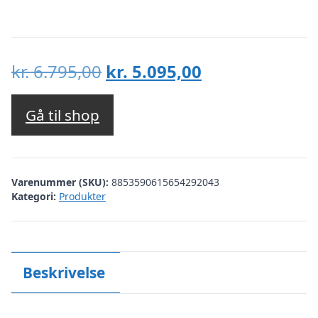
Den
Den
kr.
6.795,00
kr.
5.095,00
oprindelige
aktuelle
pris
pris
Gå til shop
var:
er:
kr. 6.795,00.
kr. 5.095,00.
Varenummer (SKU):
8853590615654292043
Kategori:
Produkter
Beskrivelse